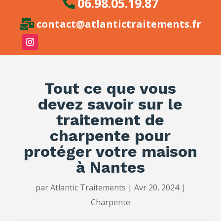
06.98.05.19.87

contact@atlantictraitements.fr

Tout ce que vous
devez savoir sur le
traitement de
charpente pour
protéger votre maison
à Nantes
par
Atlantic Traitements
|
Avr 20, 2024
|
Charpente